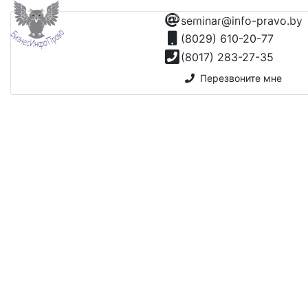
Учебный центр современных знаний "Биз
seminar@info-pravo.by
(8029) 610-20-77
(8017) 283-27-35
Перезвоните мне