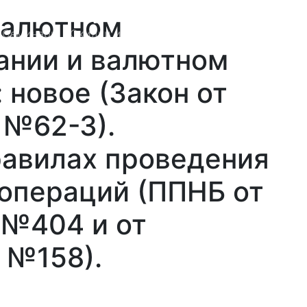
(8017) 283-27-35
валютном
Семинары
Скидки и акции
Контакты
Войти
ании и валютном
 новое (Закон от
 №62-З).
равилах проведения
операций (ППНБ от
 №404 и от
 №158).