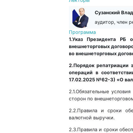
Лекторы
Сузанский Влад
аудитор, член 
Программа
1.Указ Президента РБ 
внешнеторговых договоро
во внешнеторговых догов
2.Порядок репатриации 
операций в соответстви
17.02.2025 №62-З) «О ва
2.1.Обязательные условия
сторон по внешнеторгово
2.2.Правила и сроки обе
валютной выручки.
2.3.Правила и сроки обес